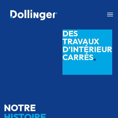
DES
TRAVAUX
D’INTÉRIEUR
CARRÉS
■
NOTRE
HISTOIRE